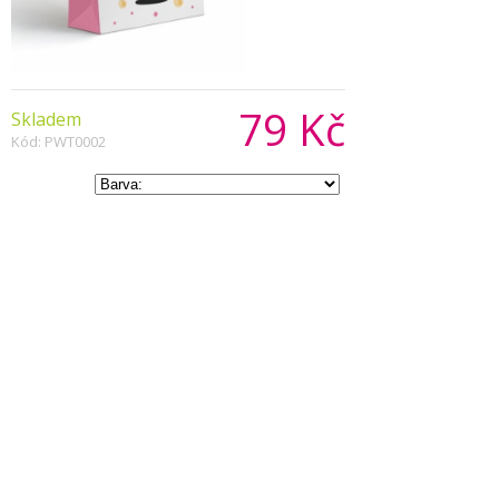
79 Kč
Skladem
Kód: PWT0002
Počet:
Popis produktu
Růžová papírová taška na dárky s obrázkem
narozeninového dortíku.
Rozměry 26 x 14 x 33 cm
Copyright © 2026, Všechna práva vyhrazena
Zobrazit klasickou verzi
|
Powered by BeeShop