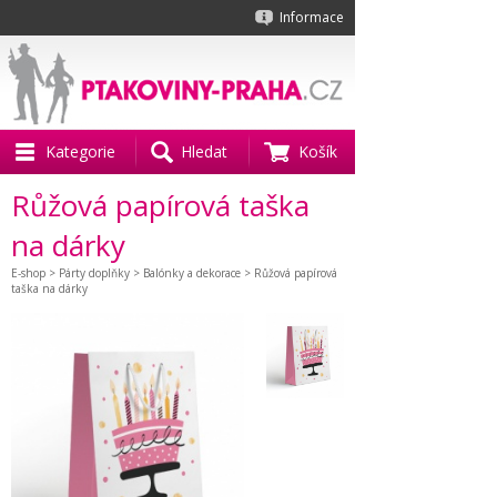
Informace
Kategorie
Hledat
Košík
Růžová papírová taška
na dárky
E-shop
>
Párty doplňky
>
Balónky a dekorace
> Růžová papírová
taška na dárky