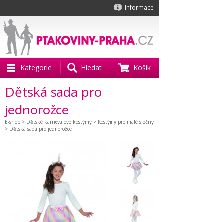
Informace
Kategorie
Hledat
Košík
Dětská sada pro
jednorožce
E-shop
>
Dětské karnevalové kostýmy
>
Kostýmy pro malé slečny
> Dětská sada pro jednorožce