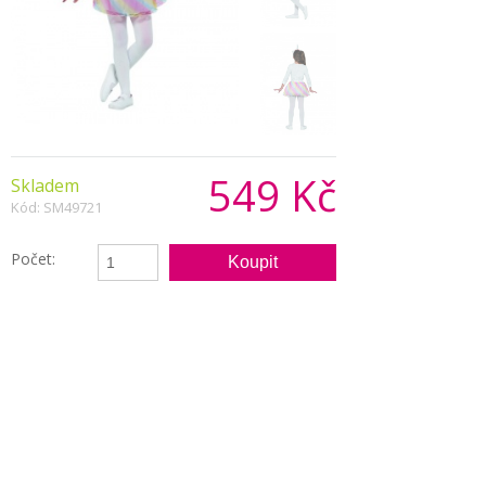
549 Kč
Skladem
Kód: SM49721
Počet:
Popis produktu
Rozkošná dětská sada pro dívky, která se skládá
z čelenky s rohem jednorožce a duhové tutu
sukýnky.
Pojmy spojené s tímto produktem: jednorožec,
tutu sukýnka, čelenka, roh, sada, set