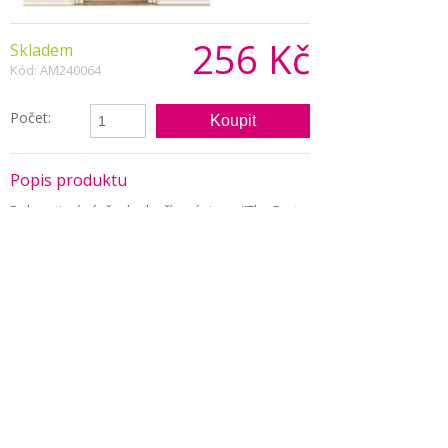
256 Kč
Skladem
Kód: AM240064
Počet:
Popis produktu
Dekorativní závěs do dveří s nápisem "The Party
´s here!" (party je tady) ideální na oslavu
narozenin nebo party u bazénu.
Rozměry 96,5 x 137 cm.
Pojmy spojené s tímto produktem:
dekorace, výzdoba, narozeniny, oslavenec,
vstup, dveře, girlanda, léto
Copyright © 2026, Všechna práva vyhrazena
Zobrazit klasickou verzi
|
Powered by BeeShop