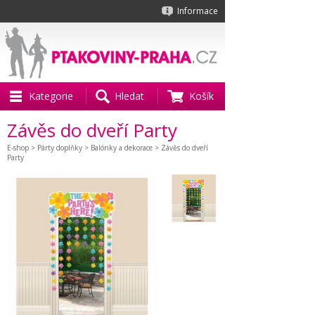
Informace
Kategorie
Hledat
Košík
Závěs do dveří Party
E-shop
>
Párty doplňky
>
Balónky a dekorace
> Závěs do dveří
Party