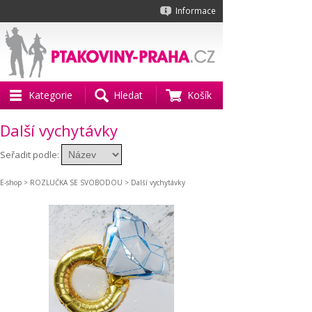
Informace
Kategorie
Hledat
Košík
Další vychytávky
Seřadit podle:
E-shop
>
ROZLUČKA SE SVOBODOU
> Další vychytávky