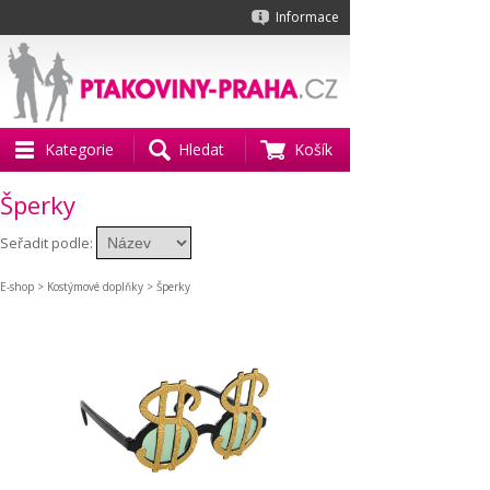
Informace
Kategorie
Hledat
Košík
Šperky
Seřadit podle:
E-shop
>
Kostýmové doplňky
> Šperky