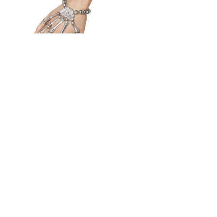
Kovový náramek kostlivec
254 Kč