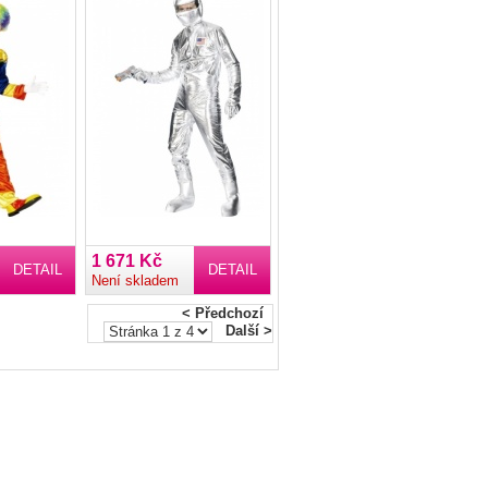
1 671 Kč
DETAIL
DETAIL
Není skladem
< Předchozí
Další >