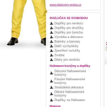
www.ptakoviny-praha.cz
ROZLUČKA SE SVOBODOU
Doplňky pro nevěstu
Doplňky pro družičky
Doplňky pro ženicha
Výzdoba a dekorace
Balónky a bannery
Další vychytávky
Zpestření rozlučky
Svatba
Dárky pro nevěstu
Halloween kostýmy a doplňky
Dámské Halloweenské
kostýmy
Pánské Halloweenské
kostýmy
Strašidelná dekorace
Dětské Halloweenské
kostýmy
Doplňky na Halloween
Makeup