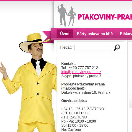
Úvod
Párty oslava na klíč
Ptákov
Kontakt
Hledat:
Kontakt:
Tel.: +420 777 757 212
info
@ptakoviny-praha
.cz
Skype: ptakoviny.praha.7
Prodejna Ptákoviny Praha
(maloobchod):
Dukelských hrdinů 18, Praha 7
Otevírací doba:
• 24.12. - 26.12. ZAVŘENO
• 31.12. DO 16:00
• 1.1. ZAVŘENO
Po - Pá: 10:30 - 18:00
So: 11:00 - 18:00
Ne: Zavřeno