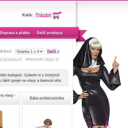
Prázdný
Košík:
Doprava a platba
Další prodejny
edchozí
Další >
Seřadit podle
éto kategorii. Vyberte si z kostýmů
u také spreje na vlasy a barevná afra.
na vlasy -
Bába exhibicionistka