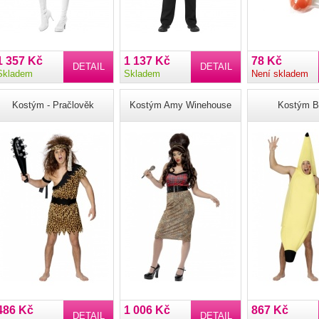
1 357 Kč
1 137 Kč
78 Kč
DETAIL
DETAIL
Skladem
Skladem
Není skladem
Kostým - Pračlověk
Kostým Amy Winehouse
Kostým B
486 Kč
1 006 Kč
867 Kč
DETAIL
DETAIL