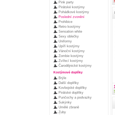
Pink party
Pirátské kostýmy
Pohádkové kostýmy
Poslední zvonění
Prohibice
Retro kostýmy
Sensation white
Sexy oblečky
Uniformy
Upíří kostýmy
Vánoční kostýmy
Zombie kostýmy
Zvířecí kostýmy
Čarodějnické kostýmy
Kostýmové doplňky
Brýle
Další doplňky
Kovbojské doplňky
Pirátské doplňky
Punčochy a podvazky
Sukýnky
Umělé zbraně
Zuby