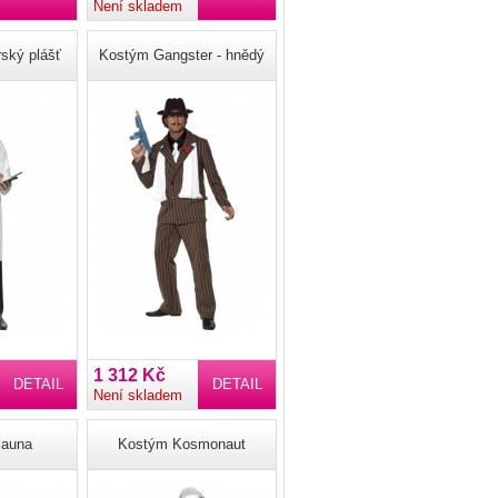
Není skladem
ský plášť
Kostým Gangster - hnědý
1 312 Kč
DETAIL
DETAIL
Není skladem
launa
Kostým Kosmonaut