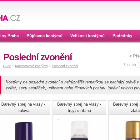
iny Praha
Půjčovna kostýmů
Velikosti kostýmů
Podmínky
Poslední zvonění
< Př
Zobrazit
Úvod
>
Karnevalové kostýmy
>
Poslední zvonění
Kostýmy na poslední zvonění s nejrůznější tematikou se nachází právě v t
zvířat, sexy sestřiček, uniforem nebo filmových postav. Ideální volbou jso
Barevný sprej na vlasy -
Barevný sprej na vlasy -
Barevný sprej 
fialová
třpyt stříbrná
zlatá