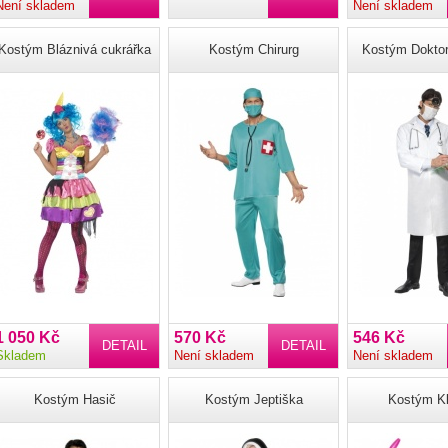
Není skladem
Není skladem
Kostým Bláznivá cukrářka
Kostým Chirurg
Kostým Doktor
1 050 Kč
570 Kč
546 Kč
DETAIL
DETAIL
Skladem
Není skladem
Není skladem
Kostým Hasič
Kostým Jeptiška
Kostým K