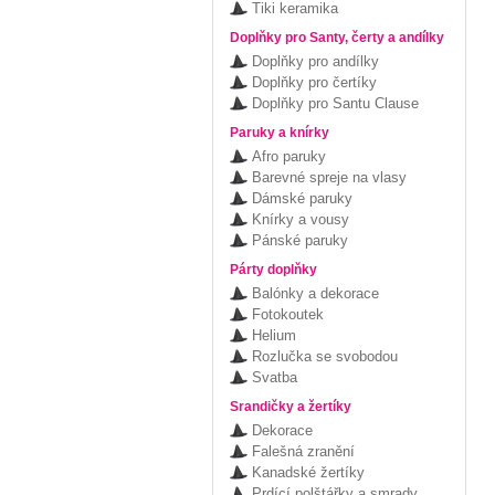
Tiki keramika
Doplňky pro Santy, čerty a andílky
Doplňky pro andílky
Doplňky pro čertíky
Doplňky pro Santu Clause
Paruky a knírky
Afro paruky
Barevné spreje na vlasy
Dámské paruky
Knírky a vousy
Pánské paruky
Párty doplňky
Balónky a dekorace
Fotokoutek
Helium
Rozlučka se svobodou
Svatba
Srandičky a žertíky
Dekorace
Falešná zranění
Kanadské žertíky
Prdící polštářky a smrady