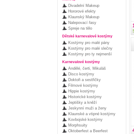
Divadelní Makeup
Hororové efekty
Klaunský Makeup
Nalepovací řasy
Spreje na tělo
Dětské karnevalové kostýmy
Kostýmy pro malé pány
Kostýmy pro malé slečny
Kostýmy pro ty nejmenší
Karnevalové kostýmy
Andělé, čerti, Mikuláš
Disco kostýmy
Doktoři a sestřičky
Filmové kostýmy
Hippie kostýmy
Historické kostýmy
Jeptišky a kněží
Jeskynní muži a ženy
Klaunské a vtipné kostýmy
Kovbojské kostýmy
Morphsuity
Oktoberfest a Beerfest