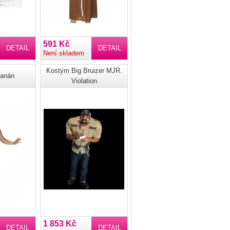
591 Kč
DETAIL
DETAIL
Není skladem
Kostým Big Bruizer MJR.
anán
Violation
1 853 Kč
DETAIL
DETAIL