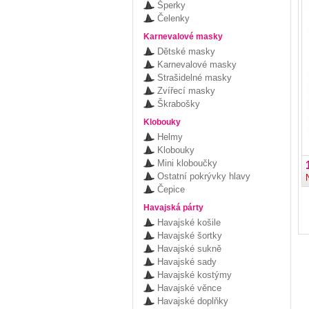
Šperky
Čelenky
Karnevalové masky
Dětské masky
Karnevalové masky
Strašidelné masky
Zvířecí masky
Škrabošky
Klobouky
Helmy
Klobouky
Mini kloboučky
Ostatní pokrývky hlavy
Čepice
Havajská párty
Havajské košile
Havajské šortky
Havajské sukně
Havajské sady
Havajské kostýmy
Havajské věnce
Havajské doplňky