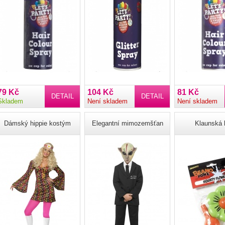
79 Kč
104 Kč
81 Kč
DETAIL
DETAIL
Skladem
Není skladem
Není skladem
Dámský hippie kostým
Elegantní mimozemšťan
Klaunská 