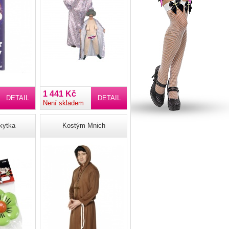
1 441 Kč
DETAIL
DETAIL
Není skladem
kytka
Kostým Mnich