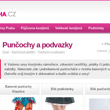
iny Praha
Půjčovna kostýmů
Velikosti kostýmů
Podmínky
Punčochy a podvazky
< Př
Zobrazit
Úvod
>
Kostýmové doplňky
>
Punčochy a podvazky
K Vašemu sexy kostýmku námořnice, zdravotní sestřičky, pirátky či poli
nabídky. Naleznete zde i jednobarevné punčocháče v mnoha barevných va
Dotvořte svůj kostým k dokonalosti a buďte svůdná a sexy!
Barevné punčochy
Bílé podkolenky
Bílé punčochá
Klaunice