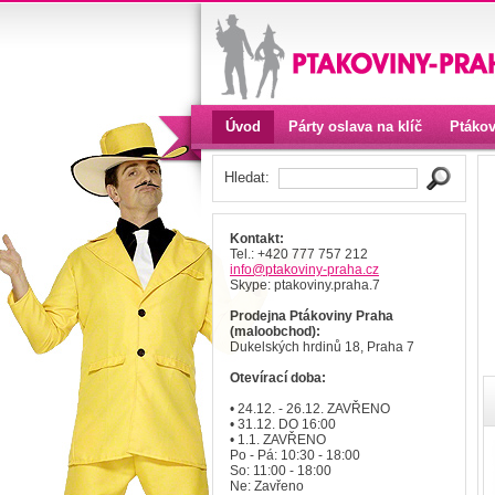
Úvod
Párty oslava na klíč
Ptákov
Kontakt
Hledat:
Kontakt:
Tel.: +420 777 757 212
info
@ptakoviny-praha
.cz
Skype: ptakoviny.praha.7
Prodejna Ptákoviny Praha
(maloobchod):
Dukelských hrdinů 18, Praha 7
Otevírací doba:
• 24.12. - 26.12. ZAVŘENO
• 31.12. DO 16:00
• 1.1. ZAVŘENO
Po - Pá: 10:30 - 18:00
So: 11:00 - 18:00
Ne: Zavřeno