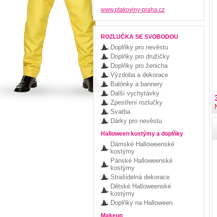
www.ptakoviny-praha.cz
ROZLUČKA SE SVOBODOU
Doplňky pro nevěstu
Doplňky pro družičky
Doplňky pro ženicha
Výzdoba a dekorace
Balónky a bannery
Další vychytávky
Zpestření rozlučky
Svatba
Dárky pro nevěstu
Halloween kostýmy a doplňky
Dámské Halloweenské
kostýmy
Pánské Halloweenské
kostýmy
Strašidelná dekorace
Dětské Halloweenské
kostýmy
Doplňky na Halloween
Makeup