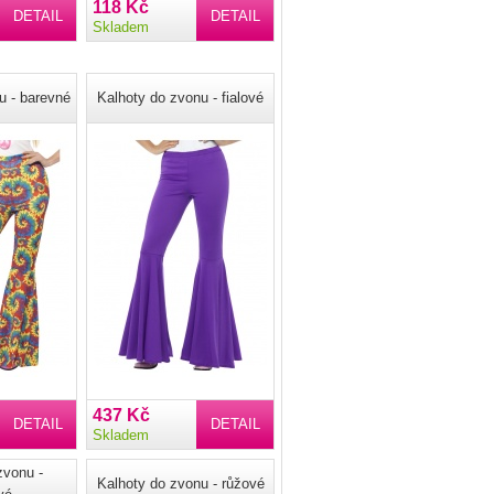
118 Kč
DETAIL
DETAIL
Skladem
u - barevné
Kalhoty do zvonu - fialové
437 Kč
DETAIL
DETAIL
Skladem
zvonu -
Kalhoty do zvonu - růžové