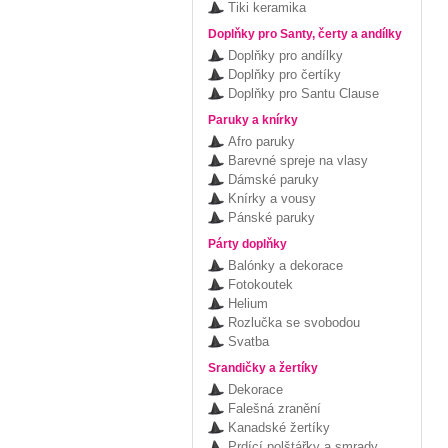
Tiki keramika
Doplňky pro Santy, čerty a andílky
Doplňky pro andílky
Doplňky pro čertíky
Doplňky pro Santu Clause
Paruky a knírky
Afro paruky
Barevné spreje na vlasy
Dámské paruky
Knírky a vousy
Pánské paruky
Párty doplňky
Balónky a dekorace
Fotokoutek
Helium
Rozlučka se svobodou
Svatba
Srandičky a žertíky
Dekorace
Falešná zranění
Kanadské žertíky
Prdící polštářky a smrady