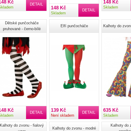
148 Kč
148 Kč
DETAIL
Skladem
Skladem
148 Kč
DETAIL
Skladem
Dětské punčocháče
Elfí punčocháče
Kalhoty do zvon
pruhované - černo-bílé
148 Kč
139 Kč
635 Kč
DETAIL
DETAIL
Skladem
Není skladem
Skladem
Kalhoty do zvonu - fialový
Kalhoty do 
Kalhoty do zvonu - modré