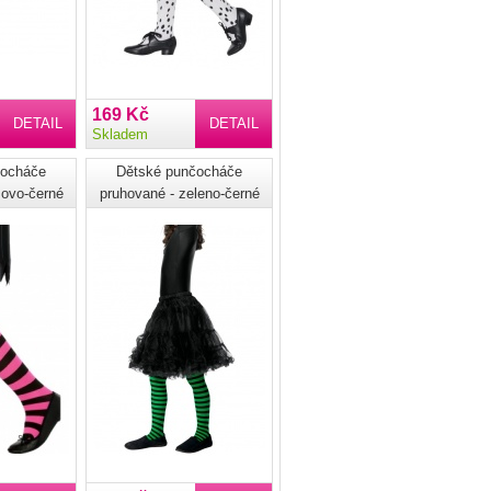
169 Kč
DETAIL
DETAIL
Skladem
čocháče
Dětské punčocháče
žovo-černé
pruhované - zeleno-černé