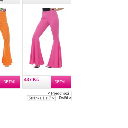
vé
437 Kč
DETAIL
DETAIL
< Předchozí
Další >