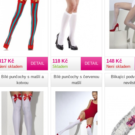
317 Kč
118 Kč
148 Kč
DETAIL
DETAIL
Není skladem
Skladem
Není skladem
Bílé punčochy s mašlí a
Bílé punčochy s červenou
Blikající pod
kotvou
mašlí
nevěs