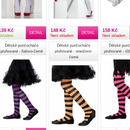
139 Kč
148 Kč
158 Kč
DETAIL
DETAIL
Skladem
Není skladem
Není skladem
Dětské punčocháče
Dětské punčocháče
Dětské pun
pruhované - fialovo-černé
pruhované - oranžovo-
pruhované - rů
černé