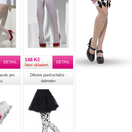
148 Kč
DETAIL
DETAIL
Není skladem
vazek pro
Dětské punčocháče -
tu
dalmatin