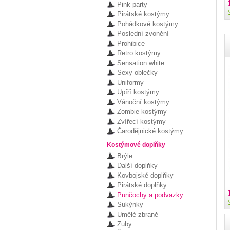
Pink party
Pirátské kostýmy
Pohádkové kostýmy
Poslední zvonění
Prohibice
Retro kostýmy
Sensation white
Sexy oblečky
Uniformy
Upíří kostýmy
Vánoční kostýmy
Zombie kostýmy
Zvířecí kostýmy
Čarodějnické kostýmy
Kostýmové doplňky
Brýle
Další doplňky
Kovbojské doplňky
Pirátské doplňky
Punčochy a podvazky
Sukýnky
Umělé zbraně
Zuby