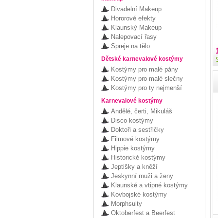
Divadelní Makeup
Hororové efekty
Klaunský Makeup
Nalepovací řasy
Spreje na tělo
Dětské karnevalové kostýmy
Kostýmy pro malé pány
Kostýmy pro malé slečny
Kostýmy pro ty nejmenší
Karnevalové kostýmy
Andělé, čerti, Mikuláš
Disco kostýmy
Doktoři a sestřičky
Filmové kostýmy
Hippie kostýmy
Historické kostýmy
Jeptišky a kněží
Jeskynní muži a ženy
Klaunské a vtipné kostýmy
Kovbojské kostýmy
Morphsuity
Oktoberfest a Beerfest