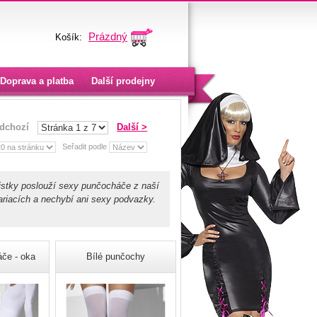
Prázdný
Košík:
Doprava a platba
Další prodejny
edchozí
Další >
Seřadit podle
cistky poslouží sexy punčocháče z naší
riacích a nechybí ani sexy podvazky.
če - oka
Bílé punčochy