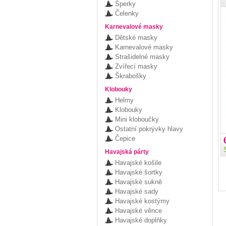
Šperky
Čelenky
Karnevalové masky
Dětské masky
Karnevalové masky
Strašidelné masky
Zvířecí masky
Škrabošky
Klobouky
Helmy
Klobouky
Mini kloboučky
Ostatní pokrývky hlavy
Čepice
Havajská párty
Havajské košile
Havajské šortky
Havajské sukně
Havajské sady
Havajské kostýmy
Havajské věnce
Havajské doplňky