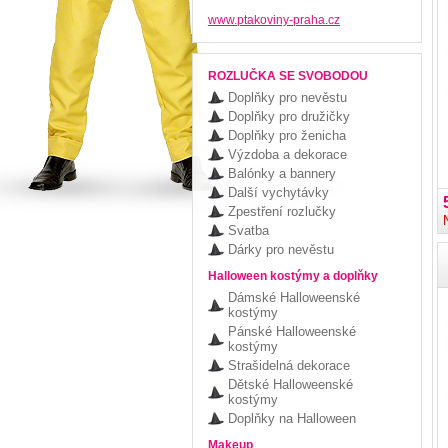
www.ptakoviny-praha.cz
ROZLUČKA SE SVOBODOU
Doplňky pro nevěstu
Doplňky pro družičky
Doplňky pro ženicha
Výzdoba a dekorace
Balónky a bannery
Další vychytávky
Zpestření rozlučky
Svatba
Dárky pro nevěstu
Halloween kostýmy a doplňky
Dámské Halloweenské
kostýmy
Pánské Halloweenské
kostýmy
Strašidelná dekorace
Dětské Halloweenské
kostýmy
Doplňky na Halloween
Makeup