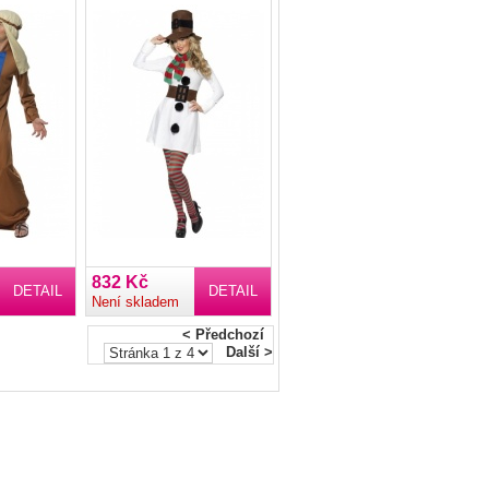
832 Kč
DETAIL
DETAIL
Není skladem
< Předchozí
Další >