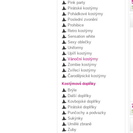
Pink party
Pirátské kostýmy
Pohádkové kostýmy
Poslední zvonění
Prohibice
Retro kostýmy
Sensation white
Sexy oblečky
Uniformy
Upíří kostýmy
Vánoční kostýmy
Zombie kostýmy
Zvířecí kostýmy
Čarodějnické kostýmy
Kostýmové doplňky
Brýle
Další doplňky
Kovbojské doplňky
Pirátské doplňky
Punčochy a podvazky
Sukýnky
Umělé zbraně
Zuby