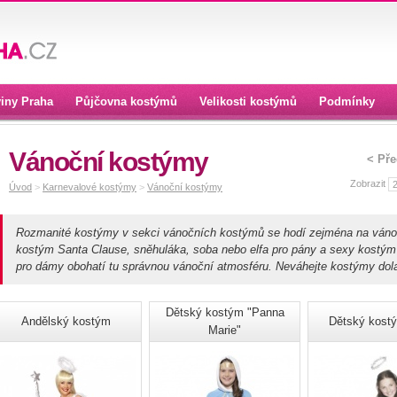
iny Praha
Půjčovna kostýmů
Velikosti kostýmů
Podmínky
Vánoční kostýmy
< Př
Zobrazit
Úvod
>
Karnevalové kostýmy
>
Vánoční kostýmy
Rozmanité kostýmy v sekci vánočních kostýmů se hodí zejména na vánoč
kostým Santa Clause, sněhuláka, soba nebo elfa pro pány a sexy kostým 
pro dámy obohatí tu správnou vánoční atmosféru. Neváhejte kostýmy dolad
Dětský kostým "Panna
Andělský kostým
Dětský kost
Marie"