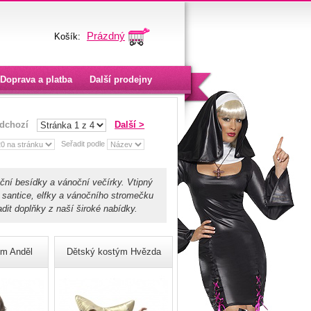
Prázdný
Košík:
Doprava a platba
Další prodejny
edchozí
Další >
Seřadit podle
ní besídky a vánoční večírky. Vtipný
santice, elfky a vánočního stromečku
it doplňky z naší široké nabídky.
ým Anděl
Dětský kostým Hvězda