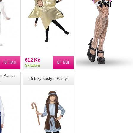
612 Kč
DETAIL
DETAIL
Skladem
ým Panna
Dětský kostým Pastýř
e