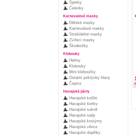
Šperky
Čelenky
Karnevalové masky
Dětské masky
Karnevalové masky
Strašidelné masky
Zvířecí masky
Škrabošky
Klobouky
Helmy
Klobouky
Mini kloboučky
Ostatní pokrývky hlavy
Čepice
Havajská párty
Havajské košile
Havajské šortky
Havajské sukně
Havajské sady
Havajské kostýmy
Havajské věnce
Havajské doplňky