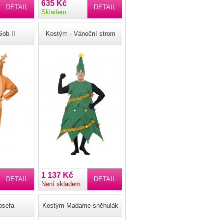
635 Kč
DETAIL
DETAIL
Skladem
ob II
Kostým - Vánoční strom
1 137 Kč
DETAIL
DETAIL
Není skladem
osefa
Kostým Madame sněhulák