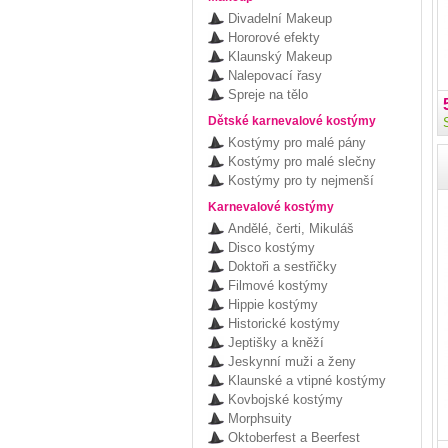
Divadelní Makeup
Hororové efekty
Klaunský Makeup
Nalepovací řasy
Spreje na tělo
Dětské karnevalové kostýmy
Kostýmy pro malé pány
Kostýmy pro malé slečny
Kostýmy pro ty nejmenší
Karnevalové kostýmy
Andělé, čerti, Mikuláš
Disco kostýmy
Doktoři a sestřičky
Filmové kostýmy
Hippie kostýmy
Historické kostýmy
Jeptišky a kněží
Jeskynní muži a ženy
Klaunské a vtipné kostýmy
Kovbojské kostýmy
Morphsuity
Oktoberfest a Beerfest