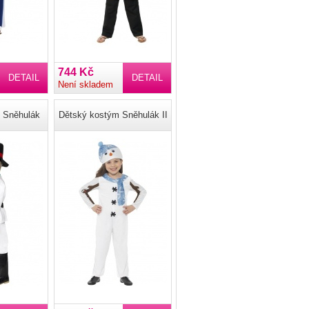
744 Kč
DETAIL
DETAIL
Není skladem
 Sněhulák
Dětský kostým Sněhulák II