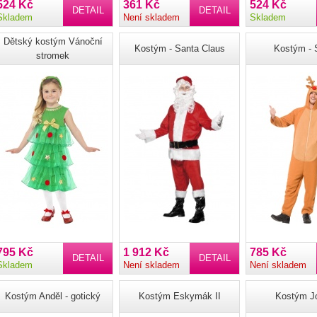
524 Kč
361 Kč
524 Kč
DETAIL
DETAIL
Skladem
Není skladem
Skladem
Dětský kostým Vánoční
Kostým - Santa Claus
Kostým - S
stromek
795 Kč
1 912 Kč
785 Kč
DETAIL
DETAIL
Skladem
Není skladem
Není skladem
Kostým Anděl - gotický
Kostým Eskymák II
Kostým J