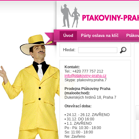
Úvod
Párty oslava na klíč
Ptákov
Kontakt
Hledat:
Kontakt:
Tel.: +420 777 757 212
info
@ptakoviny-praha
.cz
Skype: ptakoviny.praha.7
Prodejna Ptákoviny Praha
(maloobchod):
Dukelských hrdinů 18, Praha 7
Otevírací doba:
• 24.12. - 26.12. ZAVŘENO
• 31.12. DO 16:00
• 1.1. ZAVŘENO
Po - Pá: 10:30 - 18:00
So: 11:00 - 18:00
Ne: Zavřeno