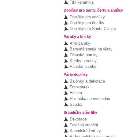
Tiki keramika
Doplňky pro Santy, čerty a andílky
Doplňky pro andílky
Doplňky pro čertíky
Doplňky pro Santu Clause
Paruky a knírky
Afro paruky
Barevné spreje na vlasy
Dámské paruky
Knírky a vousy
Pánské paruky
Párty doplňky
Balónky a dekorace
Fotokoutek
Helium
Rozlučka se svobodou
Svatba
Srandičky a žertíky
Dekorace
Falešná zranění
Kanadské žertíky
Prdící polštářky a smrady