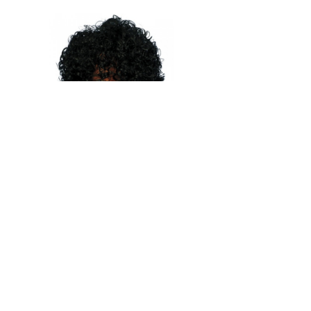
Paruka Afro wet look
324 Kč