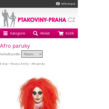
Informace
Kategorie
Hledat
Košík
Afro paruky
Seřadit podle:
E-shop
>
Paruky a knírky
> Afro paruky